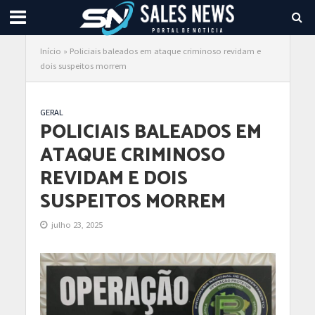
Início
»
Policiais baleados em ataque criminoso revidam e
dois suspeitos morrem
GERAL
POLICIAIS BALEADOS EM
ATAQUE CRIMINOSO
REVIDAM E DOIS
SUSPEITOS MORREM
julho 23, 2025