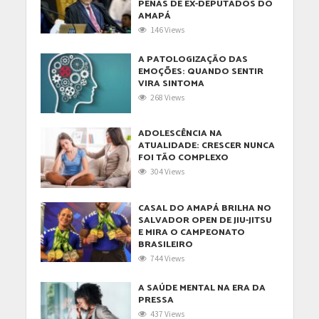
PENAS DE EX-DEPUTADOS DO
AMAPÁ
146 Views
A PATOLOGIZAÇÃO DAS
EMOÇÕES: QUANDO SENTIR
VIRA SINTOMA
268 Views
ADOLESCÊNCIA NA
ATUALIDADE: CRESCER NUNCA
FOI TÃO COMPLEXO
304 Views
CASAL DO AMAPÁ BRILHA NO
SALVADOR OPEN DE JIU-JITSU
E MIRA O CAMPEONATO
BRASILEIRO
744 Views
A SAÚDE MENTAL NA ERA DA
PRESSA
437 Views