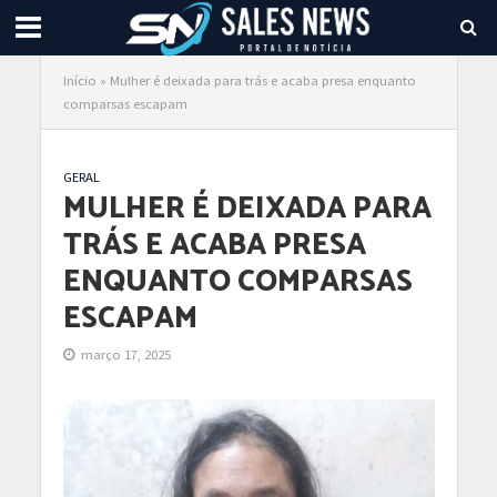
Início
»
Mulher é deixada para trás e acaba presa enquanto
comparsas escapam
GERAL
MULHER É DEIXADA PARA
TRÁS E ACABA PRESA
ENQUANTO COMPARSAS
ESCAPAM
março 17, 2025