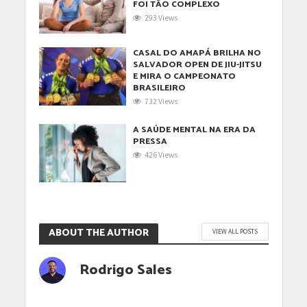
FOI TÃO COMPLEXO
293 Views
CASAL DO AMAPÁ BRILHA NO
SALVADOR OPEN DE JIU-JITSU
E MIRA O CAMPEONATO
BRASILEIRO
732 Views
A SAÚDE MENTAL NA ERA DA
PRESSA
426 Views
ABOUT THE AUTHOR
VIEW ALL POSTS
Rodrigo Sales