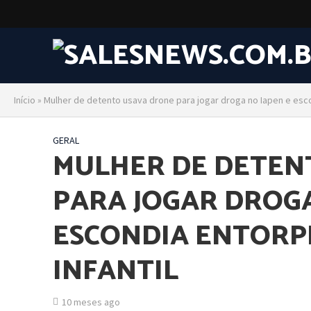
Início
»
Mulher de detento usava drone para jogar droga no Iapen e esc
GERAL
MULHER DE DETEN
PARA JOGAR DROGA
ESCONDIA ENTORP
INFANTIL
10 meses ago