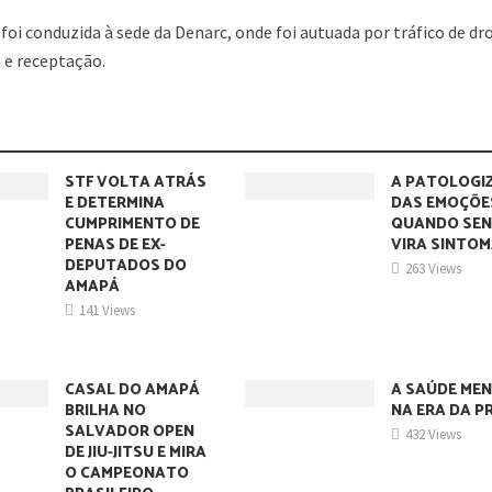
foi conduzida à sede da Denarc, onde foi autuada por tráfico de dr
 e receptação.
STF VOLTA ATRÁS
A PATOLOGI
E DETERMINA
DAS EMOÇÕE
CUMPRIMENTO DE
QUANDO SEN
PENAS DE EX-
VIRA SINTO
DEPUTADOS DO
263 Views
AMAPÁ
141 Views
CASAL DO AMAPÁ
A SAÚDE ME
BRILHA NO
NA ERA DA P
SALVADOR OPEN
432 Views
DE JIU-JITSU E MIRA
O CAMPEONATO