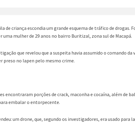
a de criança escondia um grande esquema de tráfico de drogas. Fo
r uma mulher de 29 anos no bairro Buritizal, zona sul de Macapá.
stigação que revelou que a suspeita havia assumido o comando da 
er preso no Iapen pelo mesmo crime.
ntes encontraram porções de crack, maconha e cocaína, além de ba
 para embalar o entorpecente.
ndeu: um drone, que, segundo os investigadores, era usado para l