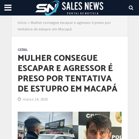
Início
»
Mulher consegue escapar e agressor é preso por
tentativa de estupro em Macapá
GERAL
MULHER CONSEGUE
ESCAPAR E AGRESSOR É
PRESO POR TENTATIVA
DE ESTUPRO EM MACAPÁ
março 14, 2025