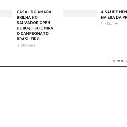
CASAL DO AMAPÁ
A SAÚDE ME
BRILHA NO
NA ERA DA P
SALVADOR OPEN
433 Views
DE JIU-JITSU E MIRA
O CAMPEONATO
BRASILEIRO
740 Views
VIEW ALL 