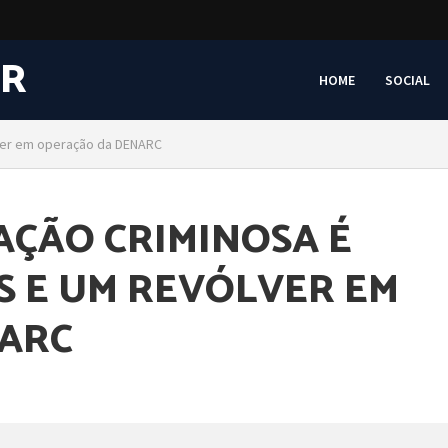
HOME
SOCIAL
lver em operação da DENARC
AÇÃO CRIMINOSA É
S E UM REVÓLVER EM
ARC