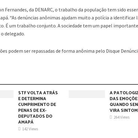
n Fernandes, da DENARC, o trabalho da população tem sido essen
pá. “As denúncias anônimas ajudam muito a polícia a identificar l
ico. É um trabalho conjunto. A sociedade tem um papel important
 o delegado.
ações podem ser repassadas de forma anônima pelo Disque Denúncia
STF VOLTA ATRÁS
A PATOLOGI
E DETERMINA
DAS EMOÇÕE
CUMPRIMENTO DE
QUANDO SEN
PENAS DE EX-
VIRA SINTO
DEPUTADOS DO
264 Views
AMAPÁ
142 Views