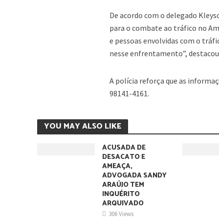
De acordo com o delegado Kleyso
para o combate ao tráfico no Ama
e pessoas envolvidas com o tráf
nesse enfrentamento”, destacou
A polícia reforça que as inform
98141-4161.
YOU MAY ALSO LIKE
ACUSADA DE
DESACATO E
AMEAÇA,
ADVOGADA SANDY
ARAÚJO TEM
INQUÉRITO
ARQUIVADO
306 Views