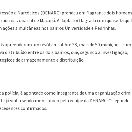
pressão a Narcóticos (DENARC) prendeu em flagrante dois homens
ada na zona sul de Macapá. A dupla foi flagrada com quase 15 qui
m ações simultâneas nos bairros Universidade e Pedrinhas.
ais apreenderam um revólver calibre 38, mais de 50 munições e um
a distribuído entre os dois bairros, que, segundo a investigação,
égicos de armazenamento e distribuição.
da polícia, é apontado como integrante de uma organização crim
Ele já vinha sendo monitorado pela equipe da DENARC. O segundo
tecedentes confirmados.