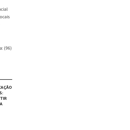
cial
ocais
e
: (96)
ZAÇÃO
S:
TIR
MA