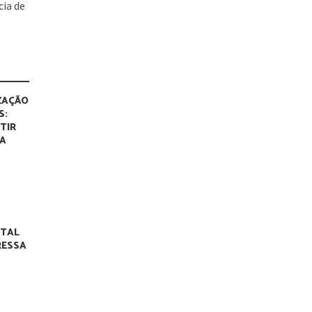
cia de
ZAÇÃO
S:
TIR
MA
NTAL
RESSA