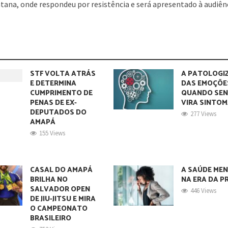
ntana, onde respondeu por resistência e será apresentado à audiên
STF VOLTA ATRÁS
A PATOLOGI
E DETERMINA
DAS EMOÇÕE
CUMPRIMENTO DE
QUANDO SEN
PENAS DE EX-
VIRA SINTO
DEPUTADOS DO
277 Views
AMAPÁ
155 Views
CASAL DO AMAPÁ
A SAÚDE ME
BRILHA NO
NA ERA DA P
SALVADOR OPEN
446 Views
DE JIU-JITSU E MIRA
O CAMPEONATO
BRASILEIRO