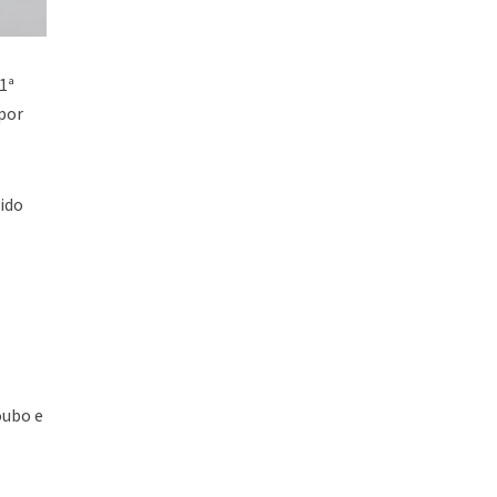
1ª
por
cido
oubo e