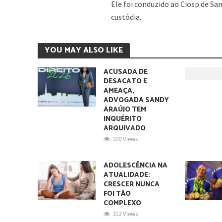
Ele foi conduzido ao Ciosp de Sa
custódia.
YOU MAY ALSO LIKE
ACUSADA DE
DESACATO E
AMEAÇA,
ADVOGADA SANDY
ARAÚJO TEM
INQUÉRITO
ARQUIVADO
320 Views
ADOLESCÊNCIA NA
ATUALIDADE:
CRESCER NUNCA
FOI TÃO
COMPLEXO
312 Views