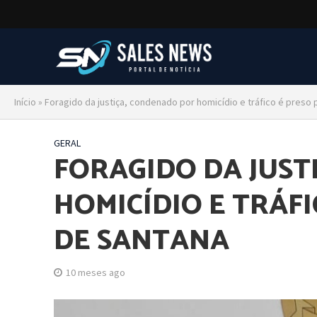
Início
»
Foragido da justiça, condenado por homicídio e tráfico é preso 
GERAL
FORAGIDO DA JUST
HOMICÍDIO E TRÁFI
DE SANTANA
10 meses ago