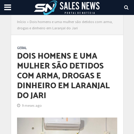
Início
»
Dois homens e uma mulher são detidos com arma,
drogas e dinheiro em Laranjal do Jari
GERAL
DOIS HOMENS E UMA
MULHER SÃO DETIDOS
COM ARMA, DROGAS E
DINHEIRO EM LARANJAL
DO JARI
9 meses ago