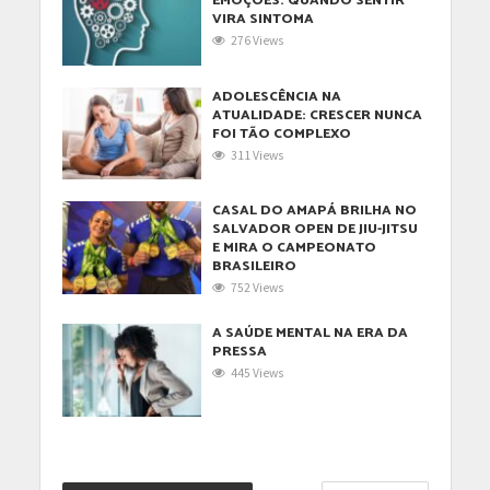
EMOÇÕES: QUANDO SENTIR
VIRA SINTOMA
276 Views
ADOLESCÊNCIA NA
ATUALIDADE: CRESCER NUNCA
FOI TÃO COMPLEXO
311 Views
CASAL DO AMAPÁ BRILHA NO
SALVADOR OPEN DE JIU-JITSU
E MIRA O CAMPEONATO
BRASILEIRO
752 Views
A SAÚDE MENTAL NA ERA DA
PRESSA
445 Views