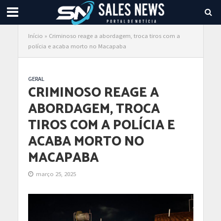
Início
»
Criminoso reage a abordagem, troca tiros com a
polícia e acaba morto no Macapaba
GERAL
CRIMINOSO REAGE A
ABORDAGEM, TROCA
TIROS COM A POLÍCIA E
ACABA MORTO NO
MACAPABA
março 25, 2025