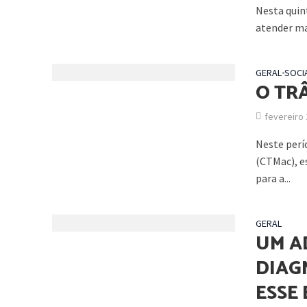
Nesta quin
atender mai
GERAL
•
SOCI
O TR
fevereiro 
Neste perí
(CTMac), e
para a...
GERAL
UM A
DIAG
ESSE