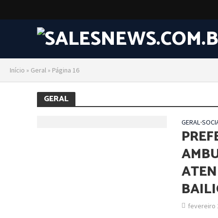
Início
»
Geral
»
Página 16
GERAL
GERAL
•
SOCI
PREF
AMBU
ATEN
BAIL
fevereiro 